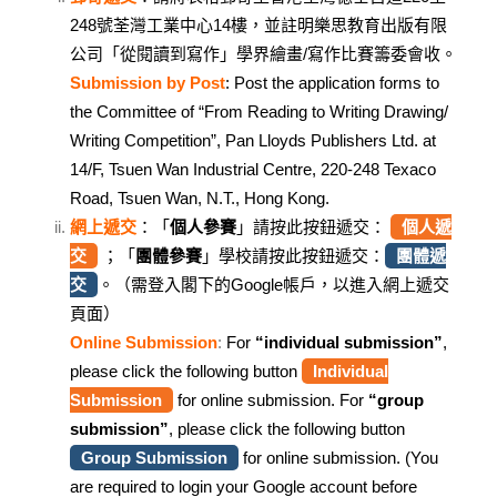
248號荃灣工業中心14樓，並註明樂思教育出版有限
公司「從閱讀到寫作」學界繪畫/寫作比賽籌委會收。
Submission by Post
: Post the application forms to
the Committee of “From Reading to Writing Drawing/
Writing Competition”, Pan Lloyds Publishers Ltd. at
14/F, Tsuen Wan Industrial Centre, 220-248 Texaco
Road, Tsuen Wan, N.T., Hong Kong.
網上遞交
：「
個人參賽
」請按此按鈕遞交：
個人遞
交
；「
團體參賽
」學校請按此按鈕遞交：
團體遞
交
。（需登入閣下的Google帳戶，以進入網上遞交
頁面）
Online Submission
:
For
“individual submission”
,
please click the following button
Individual
Submission
for online submission. For
“group
submission”
,
please click the following button
Group Submission
for online submission.
(You
are required to login your Google account before