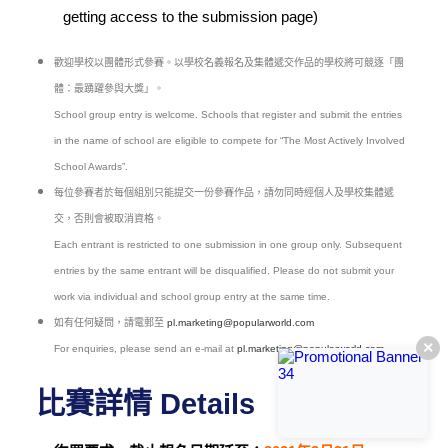
getting access to the submission page)
歡迎學校以團體形式參賽。以學校名義報名及集體遞交作品的學校將可競逐「團
體：最踴躍參與大獎」。
School group entry is welcome. Schools that register and submit the entries
in the name of school are eligible to compete for “The Most Actively Involved
School Awards”.
每位參賽者於每個組別只能提交一份參賽作品，請勿同時經個人及學校集體遞
交，否則會被取消資格。
Each entrant is restricted to one submission in one group only. Subsequent
entries by the same entrant will be disqualified. Please do not submit your
work via individual and school group entry at the same time.
如有任何疑問，請電郵至
pl.marketing@popularworld.com
×
For enquiries, please send an e-mail at
pl.marketing@popularworld.com
比賽詳情 Details