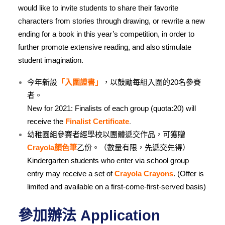
would like to invite students to share their favorite
characters from stories through drawing, or rewrite a new
ending for a book in this year’s competition, in order to
further promote extensive reading, and also stimulate
student imagination.
今年新設
「入圍證書」
，以鼓勵每組入圍的20名參賽
者。
New for 2021: Finalists of each group (quota:20) will
receive the
Finalist Certificate
.
幼稚園組參賽者經學校以團體遞交作品，可獲贈
Crayola顏色筆
乙份。（數量有限，先遞交先得）
Kindergarten students who enter via school group
entry may receive a set of
Crayola Crayons
. (Offer is
limited and available on a first-come-first-served basis)
參加辦法 Application