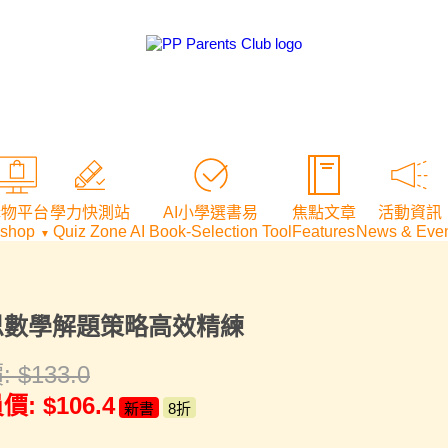
購物平台
學力快測站
AI小學選書易
焦點文章
活動資訊
-shop
Quiz Zone
AI Book-Selection Tool
Features
News & Even
▼
思數學解題策略高效精練
:
$
133.0
價:
$
106.4
新書
8折