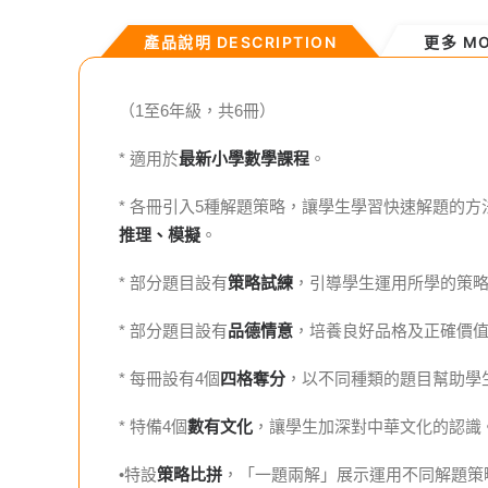
產品說明 DESCRIPTION
更多 M
（1至6年級，共6冊）
* 適用於
最新小學數學課程
。
* 各冊引入5種解題策略，讓學生學習快速解題的方
推理、模擬
。
* 部分題目設有
策略試練
，引導學生運用所學的策
* 部分題目設有
品德情意
，培養良好品格及正確價
* 每冊設有4個
四格奪分
，以不同種類的題目幫助學
* 特備4個
數有文化
，讓學生加深對中華文化的認識
•特設
策略比拼
，「一題兩解」展示運用不同解題策