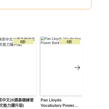
8折
8折
思中文26週基礎練習
Pan Lloyds
樂思數學26
語文能力躍升版)
Vocabulary Power
(新課程版)