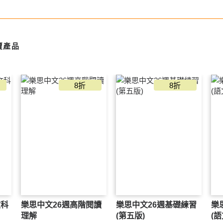
賣產品
8折
8折
文科
樂思中文26週高階閱讀
樂思中文26週基礎練習
樂
理解
(第五版)
(