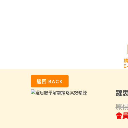
E
躍
原價
會員