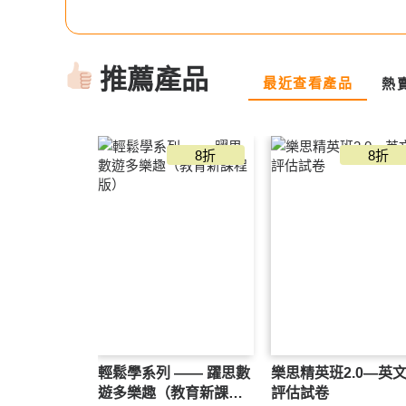
推薦產品
最近查看產品
熱
8折
8折
輕鬆學系列 —— 躍思數
樂思精英班2.0—英
遊多樂趣（教育新課程
評估試卷