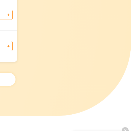
+
+
hatsApp
Facebook
Copy
Link
×