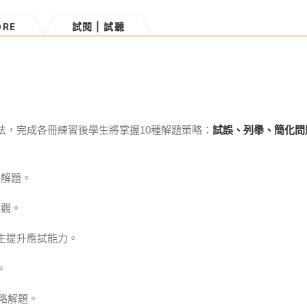
ORE
試閱 | 試聽
法，完成各冊練習後學生將掌握10種解題策略：
試誤、列舉、簡化問
略解題。
值觀。
生提升應試能力。
。
略解題。