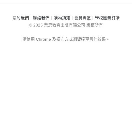
National Geographic STEM玩具
關於我們
｜
聯絡我們
｜
購物須知
｜
會員專區
｜
學校團體訂購
MoneyBack 易賞錢獨家優惠
© 2025 樂思教育出版有限公司 版權所有
購物送一本指定補充
請使用 Chrome 及橫向方式瀏覽達至最佳效果。
所有分類
積分換領