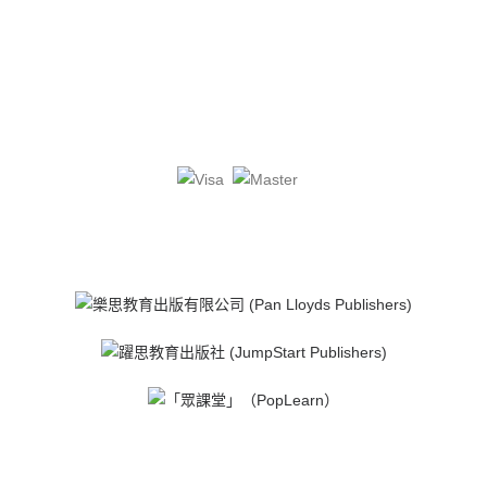
小學補充練習
中文
英文
數學
QT: 1.539(1646)
常識
其他
初中補充練習
中文
英文
數學
高中補充練習
中文
數學
邏輯教材