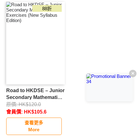
小學套裝低至65折
88折
$20加購
小學暑期作業
英語故事書
中學優惠
中學補充88折
中學套裝低至7折
中學暑期作業
×
中學精選產品
Road to HKDSE – Junior
推介產品
Secondary Mathematics
新書登場
Exercises (New Syllabus
原價:
HK$
120.0
Edition)
會員價:
HK$
105.6
26週皇牌系列
查看更多
More
呈分試系列