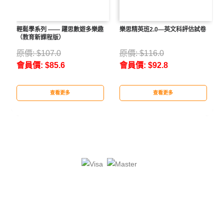
輕鬆學系列 —— 躍思數遊多樂趣
樂思精英班2.0—英文科評估試卷
（教育新課程版）
原價:
$
107.0
原價:
$
116.0
會員價:
$
85.6
會員價:
$
92.8
查看更多
查看更多
More
More
QT: 3.709(3309)