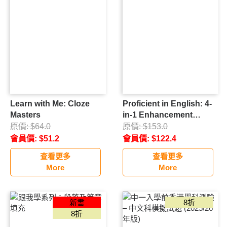
其他
初中補充練習
中文
英文
數學
高中補充練習
Learn with Me: Cloze
Proficient in English: 4-
Masters
in-1 Enhancement
中文
Practice
原價:
$
64.0
原價:
$
153.0
數學
會員價:
$
51.2
會員價:
$
122.4
邏輯教材
查看更多
查看更多
More
More
National Geographic STEM玩具
新書
8折
MoneyBack 易賞錢獨家優惠
8折
購物送一本指定補充