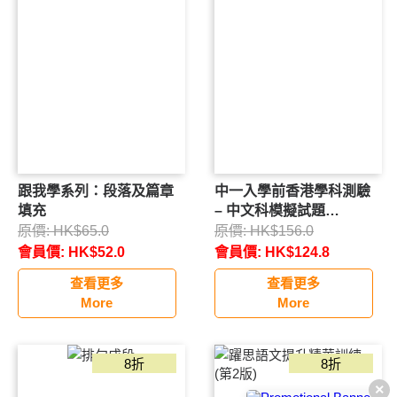
所有分類
積分換領
跟我學系列：段落及篇章
中一入學前香港學科測驗
填充
– 中文科模擬試題
(2025/26年版)
原價:
HK$
65.0
原價:
HK$
156.0
會員價:
HK$
52.0
會員價:
HK$
124.8
查看更多
查看更多
More
More
8折
8折
×