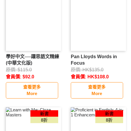
中學優惠
中學補充88折
中學套裝低至7折
中學暑期作業
中學精選產品
推介產品
新書登場
學好中文──躍思語文精練
Pan Lloyds Words in
(中華文化版)
Focus
26週皇牌系列
原價:
$
115.0
原價:
HK$
135.0
會員價:
$
92.0
會員價:
HK$
108.0
呈分試系列
查看更多
查看更多
More
More
小學補充練習
中文
英文
新書
新書
8折
8折
數學
常識