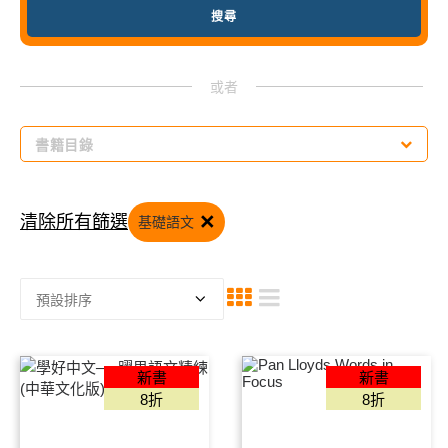
書籍目錄
網上書展2026
×
清除所有篩選
基礎語文
小學優惠
小學補充8折
小學套裝低至65折
$20加購
小學暑期作業
新書
新書
8折
8折
英語故事書