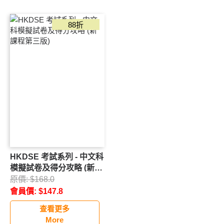
National Geographic STEM玩具
88折
MoneyBack 易賞錢獨家優惠
購物送一本指定補充
所有分類
積分換領
HKDSE 考試系列 - 中文科
模擬試卷及得分攻略 (新課
程第三版)
原價:
$
168.0
會員價:
$
147.8
查看更多
More