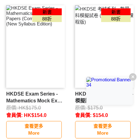
小學補充練習
新書
新書
中文
88折
88折
英文
數學
常識
其他
初中補充練習
中文
×
英文
數學
HKDSE Exam Series -
HKDSE 考試系列 - 數學科
Mathematics Mock Exam
模擬試卷 (必修部分) (新課
高中補充練習
Papers (Compulsory
程版)
原價:
HK$
175.0
原價:
$
175.0
中文
Part) (New Syllabus
會員價:
HK$
154.0
會員價:
$
154.0
數學
Edition)
查看更多
查看更多
邏輯教材
More
More