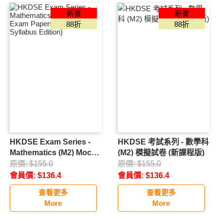
小學套裝低至65折
新書
新書
88折
88折
$20加購
小學暑期作業
英語故事書
中學優惠
中學補充88折
中學套裝低至7折
中學暑期作業
中學精選產品
HKDSE Exam Series -
HKDSE 考試系列 - 數學科
推介產品
Mathematics (M2) Mock
(M2) 模擬試卷 (新課程版)
新書登場
Exam Papers (New
原價:
$
155.0
原價:
$
155.0
Syllabus Edition)
會員價:
$
136.4
會員價:
$
136.4
26週皇牌系列
查看更多
查看更多
More
More
呈分試系列